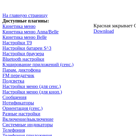
На главную страницу
Доступные плагины:
Красная закрывает
Кинетика меню
Download
Кинетика меню Anna/Belle
Кинетика меню Belle
Настройки T9
Настройки батареи S^3
Настройки браузера
Bluetooth настройки
Кэширование приложений (сенс.)
Парам. диктофона
FM передатчик
Подсветка
Настройки меню (для сенс.)
Настройки меню (для кноп.)
Сообщения
Нотификаторы
Ориентация (сенс.)
Разные настройки
Включение/выключение
Системные индикаторы
Телефония
Телефония приложения