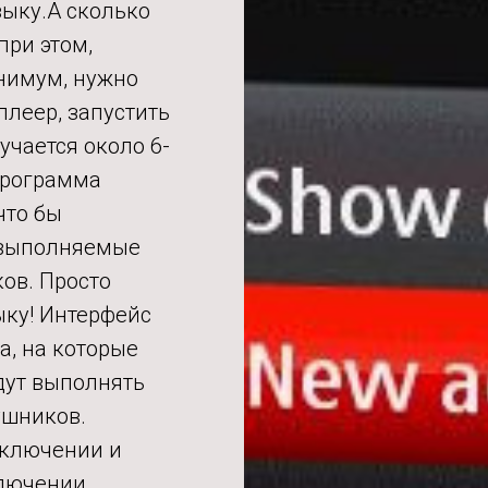
зыку.А сколько
при этом,
нимум, нужно
плеер, запустить
учается около 6-
Программа
что бы
 выполняемые
ов. Просто
ыку! Интерфейс
а, на которые
дут выполнять
ушников.
дключении и
ключении