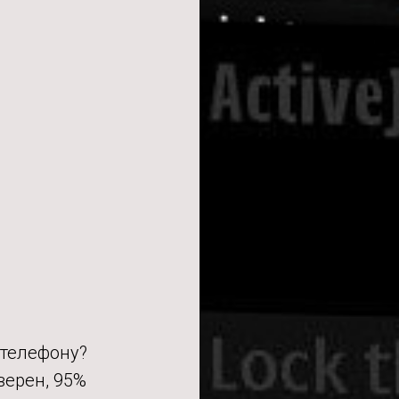
 телефону?
верен, 95%