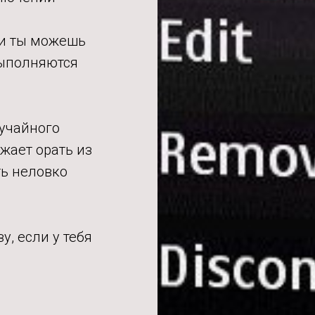
 и ты можешь
выполняются
лучайного
жает орать из
ть неловко
у, если у тебя