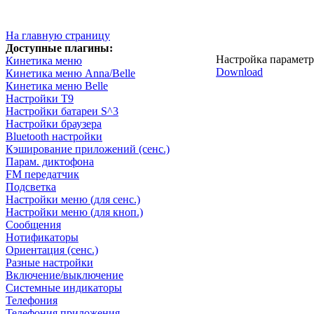
На главную страницу
Доступные плагины:
Настройка параметр
Кинетика меню
Download
Кинетика меню Anna/Belle
Кинетика меню Belle
Настройки T9
Настройки батареи S^3
Настройки браузера
Bluetooth настройки
Кэширование приложений (сенс.)
Парам. диктофона
FM передатчик
Подсветка
Настройки меню (для сенс.)
Настройки меню (для кноп.)
Сообщения
Нотификаторы
Ориентация (сенс.)
Разные настройки
Включение/выключение
Системные индикаторы
Телефония
Телефония приложения