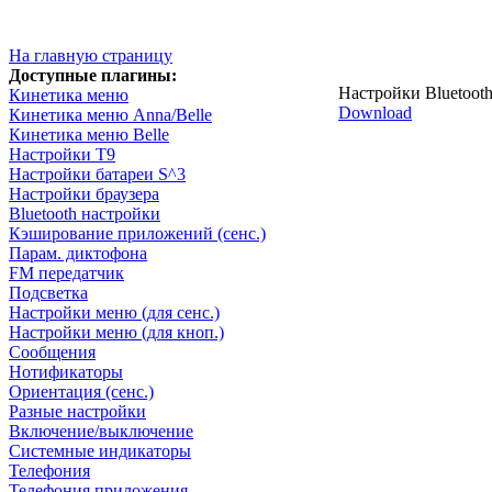
На главную страницу
Доступные плагины:
Настройки Bluetooth:
Кинетика меню
Download
Кинетика меню Anna/Belle
Кинетика меню Belle
Настройки T9
Настройки батареи S^3
Настройки браузера
Bluetooth настройки
Кэширование приложений (сенс.)
Парам. диктофона
FM передатчик
Подсветка
Настройки меню (для сенс.)
Настройки меню (для кноп.)
Сообщения
Нотификаторы
Ориентация (сенс.)
Разные настройки
Включение/выключение
Системные индикаторы
Телефония
Телефония приложения